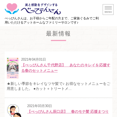
白山市の美容
べっぴんさんは、お子様からご年配の方まで、ご家族ぐるみでご利
用いただけるアットホームなファミリーサロンです♪
ホーム
最新情報
メニュー・料金
店舗情報
2021年04月01日
【べっぴんさん千代野店】 あなたのキレイを応援す
出張美容サービス
る春のセットメニュー
ご予約・お問い合わせ
★新しい季節をキレイなツヤ髪で♪ お得なセットメニューをご
用意しました。 ●カット＋トリートメ...
2021年03月30日
【べっぴんさん辰口店】 春のモテ髪 応援まつり