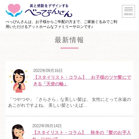
白山市の美容
べっぴんさんは、お子様からご年配の方まで、ご家族ぐるみでご利
用いただけるアットホームなファミリーサロンです♪
ホーム
最新情報
メニュー・料金
店舗情報
2022年09月16日
【スタイリスト・コラム】 お子様のツヤ髪にで
出張美容サービス
きる「天使の輪」
ご予約・お問い合わせ
「つやつや」「さらさら」な美しい髪は、 女性にとって永遠の
あこがれですよね。 美しい髪といえば...
2022年09月14日
【スタイリスト・コラム】 秋冬の「髪のお手入