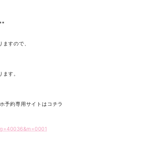
**
りますので、
ります。
マホ予約専用サイト
はコチラ
o/?g=40036&m=0001