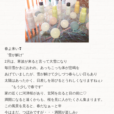
春よ来い❣
゛雪が解け”
2月は、寒波が来ると言って大雪になり
毎日雪かきにおわれ、あっちこっち体が悲鳴を
あげていましたが、雪が解けて少しづつ春らしい日もあり
太陽はあったかく、日差しを浴びるとうれしくなりますねぇ♪
"もう少しで春です”
家の近くに河津桜があり、玄関を出ると目の前に♡
満開になると遠くからも、桜を見に人がたくさん集まります。
この風景を見ると、春だなぁ～と🌸
今はまだ、つぼみですが・・・満開が楽しみ♪