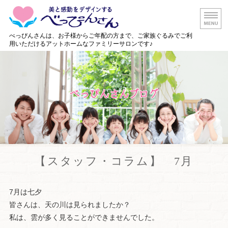
白山市の美容
べっぴんさんは、お子様からご年配の方まで、ご家族ぐるみでご利
用いただけるアットホームなファミリーサロンです♪
ホーム
メニュー・料金
店舗情報
出張美容サービス
ご予約・お問い合わせ
【スタッフ・コラム】 7月
7月は七夕
皆さんは、天の川は見られましたか？
私は、雲が多く見ることができませんでした。