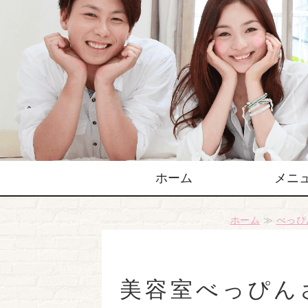
ホーム
メニ
ホーム
≫
べっぴ
美容室べっぴん